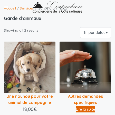
Accueil
/
Services
/ Garde d'animaux
Garde d'animaux
Showing all 2 results
Tri par défaut
Une nounou pour votre
Autres demandes
animal de compagnie
spécifiques
18,00
€
Lire la suite