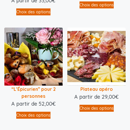
A partir de
33,00
€
Choix des options
Choix des options
“L’Épicurien” pour 2
Plateau apéro
personnes
A partir de
29,00
€
A partir de
52,00
€
Choix des options
Choix des options