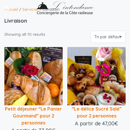
Accueil
/
Services
/ Livraison
Livraison
Showing all 10 results
Tri par défaut
Petit déjeuner “Le Panier
“Le délice Sucré Salé”
Gourmand” pour 2
pour 2 personnes
personnes
A partir de
47,00
€