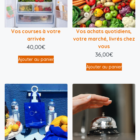
Vos courses à votre
Vos achats quotidiens,
arrivée
votre marché, livrés chez
vous
40,00
€
36,00
€
Ajouter au panier
Ajouter au panier