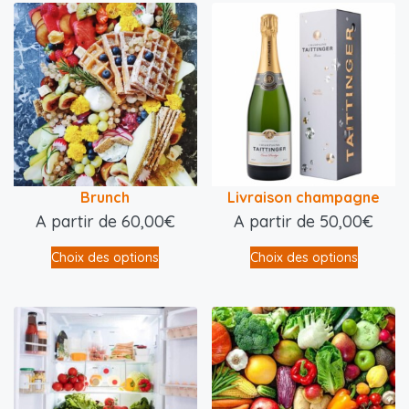
Brunch
Livraison champagne
A partir de
60,00
€
A partir de
50,00
€
Choix des options
Choix des options