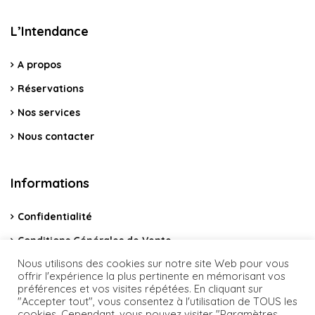
L’Intendance
A propos
Réservations
Nos services
Nous contacter
Informations
Confidentialité
Conditions Générales de Vente
Nous utilisons des cookies sur notre site Web pour vous
Mentions légales
offrir l'expérience la plus pertinente en mémorisant vos
préférences et vos visites répétées. En cliquant sur
"Accepter tout", vous consentez à l'utilisation de TOUS les
cookies. Cependant, vous pouvez visiter "Paramètres