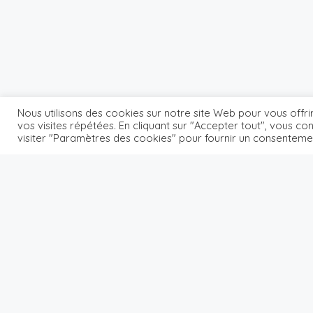
Nous utilisons des cookies sur notre site Web pour vous offri
Home
Listing – Map Fullscreen
vos visites répétées. En cliquant sur "Accepter tout", vous c
visiter "Paramètres des cookies" pour fournir un consenteme
Listing – Map Fullscreen
Désolé, aucun résultat trouvé