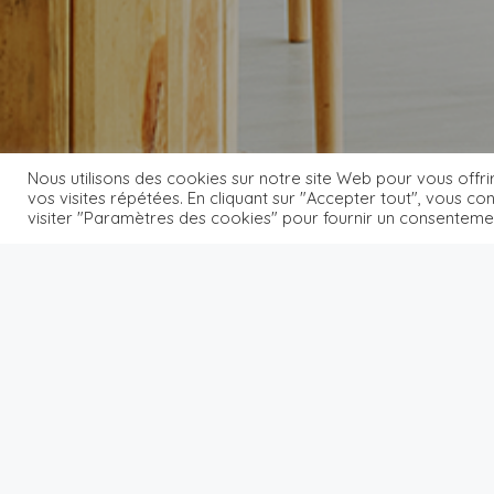
Nous utilisons des cookies sur notre site Web pour vous offri
Home
Listing – Parallax Standard
vos visites répétées. En cliquant sur "Accepter tout", vous c
visiter "Paramètres des cookies" pour fournir un consenteme
Listing – Parallax Standard
Désolé, aucun résultat trouvé