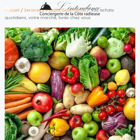
Accueil
/
Services
/
Plaisirs Gourmands
/ Vos achats
quotidiens, votre marché, livrés chez vous