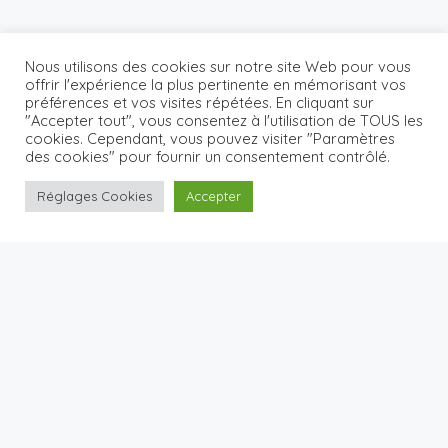
Nous utilisons des cookies sur notre site Web pour vous
offrir l'expérience la plus pertinente en mémorisant vos
préférences et vos visites répétées. En cliquant sur
"Accepter tout", vous consentez à l'utilisation de TOUS les
cookies. Cependant, vous pouvez visiter "Paramètres
des cookies" pour fournir un consentement contrôlé.
Réglages Cookies
Accepter
[vc_row full_width=”stretch_row”
css=”.vc_custom_1540586704982{margin-top: -20px
!important;background-color: #ffffff !important;}”][vc_column]
Our Featured Homes
Hand-picked selection of quality places
[vc_row_inner][vc_column_inner width=”1/2″]