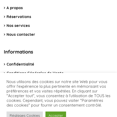
A propos
Réservations
Nos services
Nous contacter
Informations
Confidentialité
Conditions Générales de Vente
Nous utilisons des cookies sur notre site Web pour vous
Mentions légales
offrir l'expérience la plus pertinente en mémorisant vos
préférences et vos visites répétées. En cliquant sur
"Accepter tout", vous consentez à l'utilisation de TOUS les
cookies. Cependant, vous pouvez visiter "Paramètres
des cookies" pour fournir un consentement contrôlé.
© Copyright Conciergerie L'intendance - Designed by Carotte
Réglages Cookies
Accepter