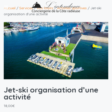
Accueil
/
Services
/
Vos loisirs
/
Activités sportives
/ Jet-ski
organisation d’une activité
Jet-ski organisation d’une
activité
18,00
€