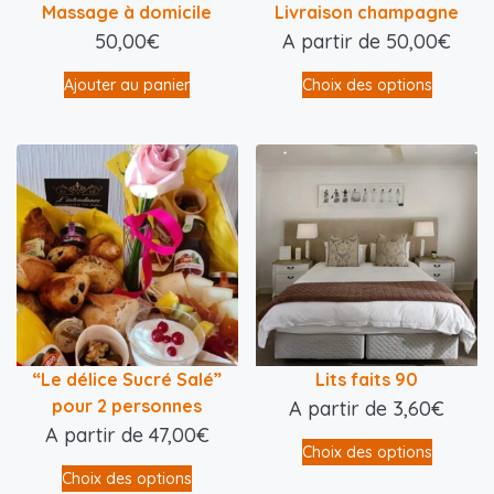
Massage à domicile
Livraison champagne
50,00
€
A partir de
50,00
€
Ajouter au panier
Choix des options
“Le délice Sucré Salé”
Lits faits 90
pour 2 personnes
A partir de
3,60
€
A partir de
47,00
€
Choix des options
Choix des options