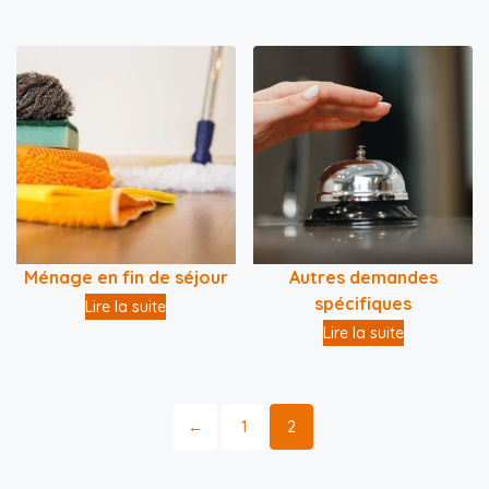
Ménage en fin de séjour
Autres demandes
spécifiques
Lire la suite
Lire la suite
←
1
2