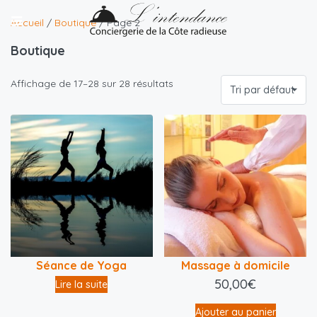
Accueil
/
Boutique
/ Page 2
Boutique
Affichage de 17–28 sur 28 résultats
Tri par défaut
Séance de Yoga
Massage à domicile
50,00
€
Lire la suite
Ajouter au panier