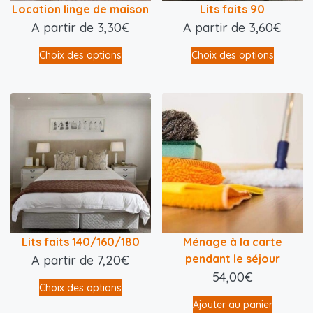
Location linge de maison
Lits faits 90
A partir de
3,30
€
A partir de
3,60
€
Choix des options
Choix des options
Lits faits 140/160/180
Ménage à la carte
pendant le séjour
A partir de
7,20
€
54,00
€
Choix des options
Ajouter au panier