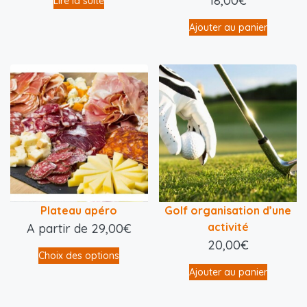
18,00
€
Lire la suite
Ajouter au panier
Plateau apéro
Golf organisation d’une
activité
A partir de
29,00
€
20,00
€
Choix des options
Ajouter au panier