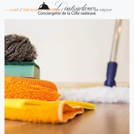
Accueil
/
Services
/
Ménage
/ Ménage en fin de séjour