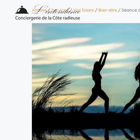
Accueil
/
Services
/
Vos loisirs
/
Bien-être
/ Séance 