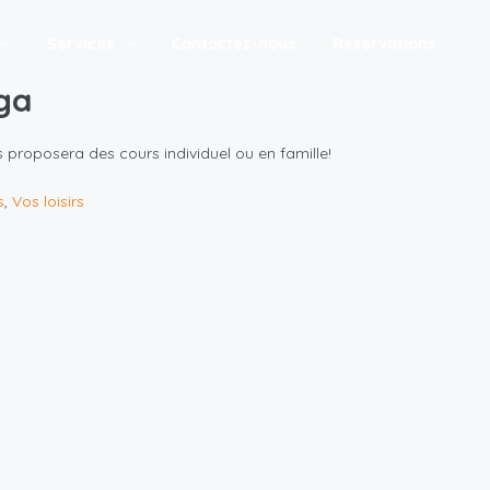
Services
Contactez-nous
Réservations
ga
 proposera des cours individuel ou en famille!
s
,
Vos loisirs