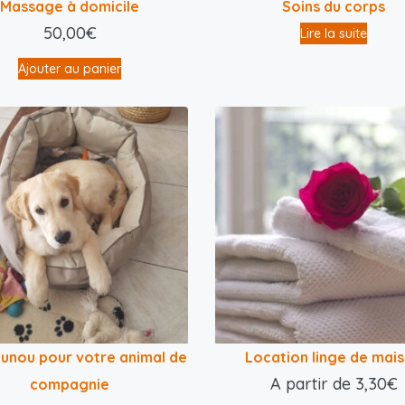
Massage à domicile
Soins du corps
50,00
€
Lire la suite
Ajouter au panier
unou pour votre animal de
Location linge de mai
A partir de
3,30
€
compagnie