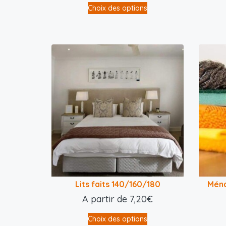
Choix des options
Lits faits 140/160/180
Ména
A partir de
7,20
€
Choix des options