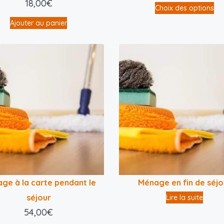
18,00
€
Choix des options
Ajouter au panier
ge à la carte pendant le
Ménage en fin de séjo
séjour
Lire la suite
54,00
€