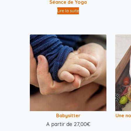
Séance de Yoga
Lire la suite
Babysitter
Une no
A partir de
27,00
€