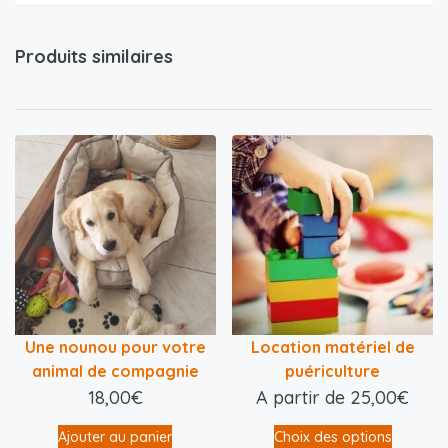
Produits similaires
Une nounou pour votre
Location matériel de
animal de compagnie
puériculture
18,00
€
A partir de
25,00
€
Ajouter au panier
Choix des options